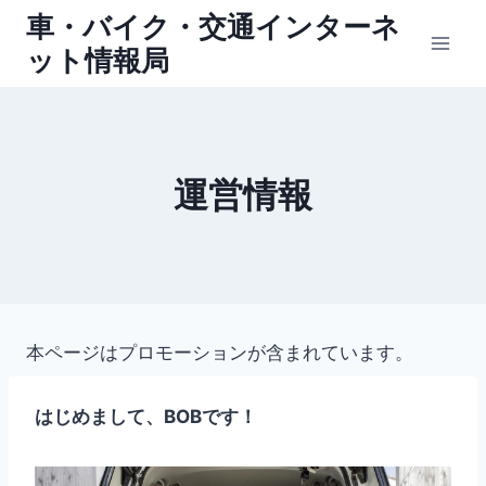
内
車・バイク・交通インターネ
容
ット情報局
を
ス
キ
ッ
運営情報
プ
本ページはプロモーションが含まれています。
はじめまして、BOBです！