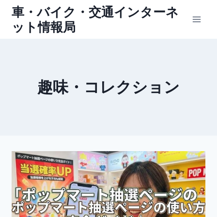
内
車・バイク・交通インターネ
容
ット情報局
を
ス
キ
ッ
趣味・コレクション
プ