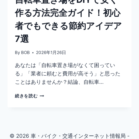
当
作る方法完全ガイド！初心
選
確
者でもできる節約アイデア
率
を
7選
上
げ
る
By
BOB
2026年1月26日
方
法
あなたは「自転車置き場がなくて困ってい
も
る」「業者に頼むと費用が高そう」と思った
解
ことはありませんか？結論、自転車…
説
自
続きを読む
転
車
置
き
場
を
© 2026 車・バイク・交通インターネット情報局 -