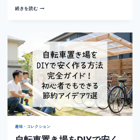
ポ
続きを読む
ッ
プ
マ
ー
ト
抽
選
ペ
ー
ジ
の
使
い
方
完
全
ガ
イ
趣味・コレクション
ド
自転車置き場をDIYで安く
｜