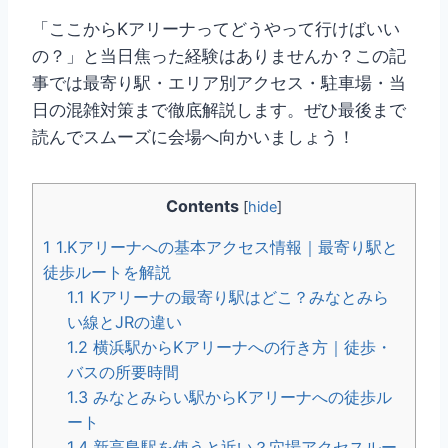
「ここからKアリーナってどうやって行けばいい
の？」と当日焦った経験はありませんか？この記
事では最寄り駅・エリア別アクセス・駐車場・当
日の混雑対策まで徹底解説します。ぜひ最後まで
読んでスムーズに会場へ向かいましょう！
Contents
[
hide
]
1
1.Kアリーナへの基本アクセス情報｜最寄り駅と
徒歩ルートを解説
1.1
Kアリーナの最寄り駅はどこ？みなとみら
い線とJRの違い
1.2
横浜駅からKアリーナへの行き方｜徒歩・
バスの所要時間
1.3
みなとみらい駅からKアリーナへの徒歩ル
ート
1.4
新高島駅を使うと近い？穴場アクセスルー