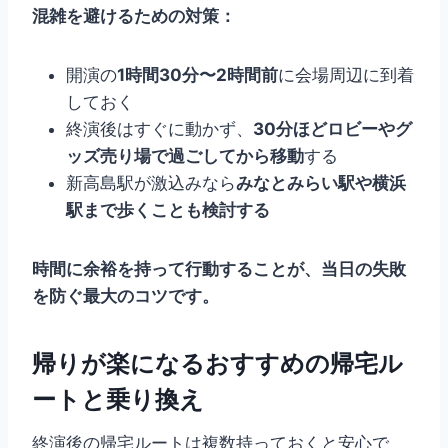
混雑を避けるための対策：
開演の
1時間30分〜2時間前
に会場周辺に到着
しておく
終演後はすぐに動かず、
30分ほどロビーやグ
ッズ売り場で過ごしてから移動
する
新高島駅が激込みなら
みなとみらい駅や横浜
駅まで歩くことも検討する
時間に余裕を持って行動することが、当日の失敗
を防ぐ最大のコツです。
帰りが楽になるおすすめの帰宅ル
ートと乗り換え
終演後の帰宅ルートは複数持っておくと安心で