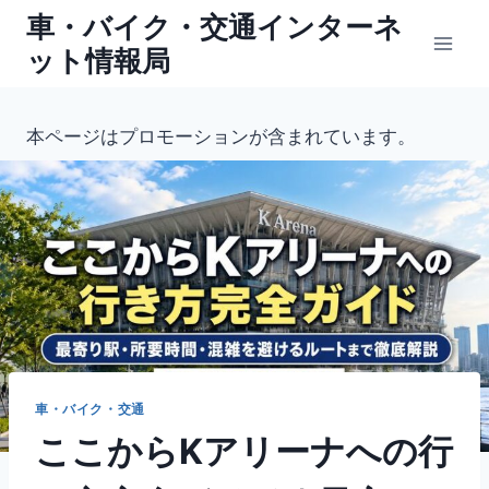
内
車・バイク・交通インターネ
容
ット情報局
を
ス
キ
本ページはプロモーションが含まれています。
ッ
プ
車・バイク・交通
ここからKアリーナへの行