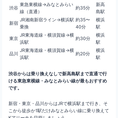
東急東横線→みなとみらい
新高
渋谷
約35分
線（直通）
島駅
JR湘南新宿ライン→横浜駅
約35〜
横浜
新宿
乗換
40分
駅
JR東海道線・横須賀線→横
横浜
東京
約30分
浜駅
駅
JR東海道線・横須賀線→横
横浜
品川
約20分
浜駅
駅
渋谷からは乗り換えなしで新高島駅まで直通で行
ける東急東横線・みなとみらい線が最もおすすめ
です。
新宿・東京・品川からはJRで横浜駅まで行き、そ
こから徒歩か1駅だけみなとみらい線に乗り換えて
Kアリーナを目指しましょう。