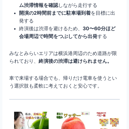
ム渋滞情報を確認
しながら走行する
開演の2時間前までに駐車場到着
を目標に出
発する
終演後は渋滞を避けるため、
30〜60分ほど
会場周辺で時間をつぶしてから出発
する
みなとみらいエリアは横浜港周辺のため道路が限
られており、
終演後の渋滞は避けられません。
車で来場する場合でも、帰りだけ電車を使うとい
う選択肢も柔軟に考えておくと安心です。