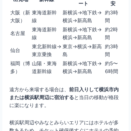
ート
安
大阪（新
東海道新幹
新横浜→地下鉄→
約3時
大阪）
線
横浜→新高島
間
東海道新幹
新横浜→地下鉄→
約2時
名古屋
線
横浜→新高島
間
東北新幹線→
東京→横浜→新高
約3時
仙台
東京乗換
島
間
福岡（博
山陽・東海
新横浜→地下鉄→
約5〜
多）
道新幹線
横浜→新高島
6時間
遠方から来場する場合は、
前日入りして横浜市内
または横浜駅周辺に宿泊する
と当日の移動が格段
に楽になります。
横浜駅周辺やみなとみらいエリアにはホテルが多
数あるため、チケット確保後すぐにホテルの予約