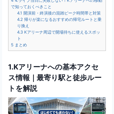
4
4.ライブ当日に失敗しない！Kアリーナへの移動
で知っておくべきこと
4.1
開演前・終演後の混雑ピーク時間帯と対策
4.2
帰りが楽になるおすすめの帰宅ルートと乗
り換え
4.3
Kアリーナ周辺で開場待ちに使えるスポッ
ト
5
まとめ
1.Kアリーナへの基本アクセ
ス情報｜最寄り駅と徒歩ルー
トを解説