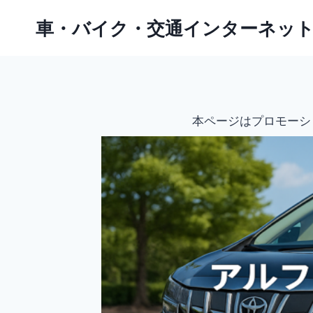
内
車・バイク・交通インターネッ
容
を
ス
キ
ッ
本ページはプロモーシ
プ