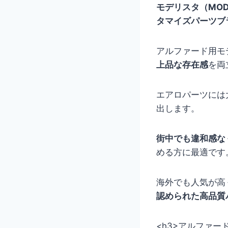
モデリスタ（MO
タマイズパーツブ
アルファード用モ
上品な存在感
を両
エアロパーツには
出します。
街中でも違和感な
める方に最適です
海外でも人気が高
認められた高品質
<h3>アルファー