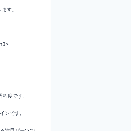
きます。
3>
。
。
円
程度です。
インです。
る注目パーツで