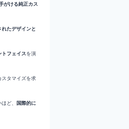
が手がける純正カス
されたデザインと
ントフェイス
を演
カスタマイズを求
いほど、
国際的に