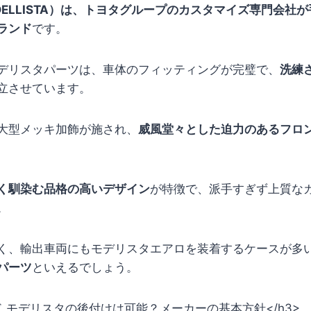
DELLISTA）は、トヨタグループのカスタマイズ専門会社
ランド
です。
デリスタパーツは、車体のフィッティングが完璧で、
洗練
立させています。
大型メッキ加飾が施され、
威風堂々とした迫力のあるフロ
く馴染む品格の高いデザイン
が特徴で、派手すぎず上質な
。
く、輸出車両にもモデリスタエアロを装着するケースが多
パーツ
といえるでしょう。
ド モデリスタの後付けは可能？メーカーの基本方針</h3>