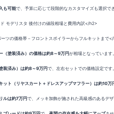
入も可能
で、予算に応じて段階的なカスタマイズも選択で
ァード モデリスタ 後付けの値段相場と費用内訳</h2>
パーツの価格帯－フロントスポイラーからフルキットまで</h
ー（塗装済み）の価格は約8～9万円
が相場となっています
塗装済み）は約8～9万円
で、左右セットでの価格設定です
キット（リヤスカート＋ドレスアップマフラー）は約10万
リルは約7万円
で、メッキ加飾が施された高級感のあるデザ
ミブレードは約9万円
で、
夜間の存在感を大幅にアップ
させ