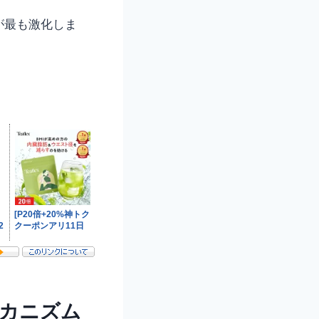
が最も激化しま
。
メカニズム