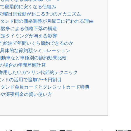
て段階的に安くなる仕組み
格の曜日別変動が起こる3つのメカニズム
タンド間の価格調整が月曜日に行われる理由
競争による価格下落の構造
定タイミングが与える影響
した給油で年間いくら節約できるのか
具体的な節約額シミュレーション
自動車など車種別の節約効果比較
の場合の年間差額計算
と併用したいガソリン代節約テクニック
ンドの活用で追加2〜5円割引
タンド会員カードとクレジットカード特典
や深夜料金の賢い使い方
ト