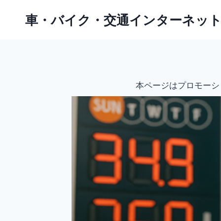
内
車・バイク・交通インターネッ
容
を
ス
キ
ッ
本ページはプロモーシ
プ