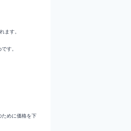
れます。
めです。
。
のために価格を下