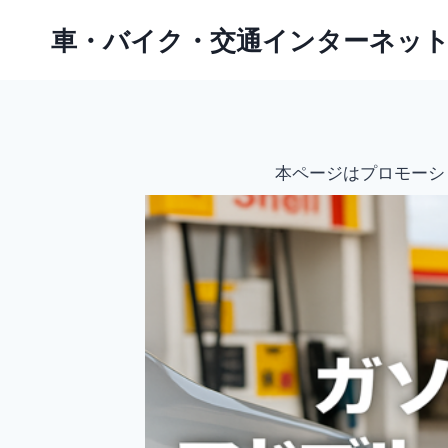
内
車・バイク・交通インターネッ
容
を
ス
キ
ッ
本ページはプロモーシ
プ