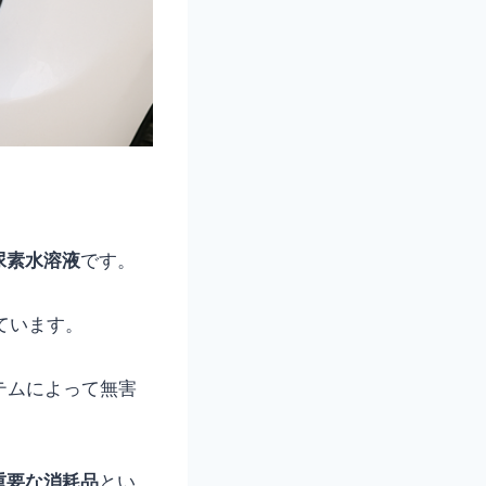
尿素水溶液
です。
れています。
テムによって無害
重要な消耗品
とい