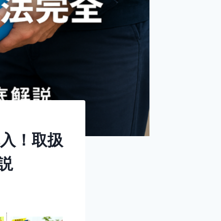
入！取扱
説