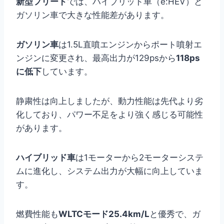
新型フリード
では、ハイブリッド車（e:HEV）と
ガソリン車で大きな性能差があります。
ガソリン車
は1.5L直噴エンジンからポート噴射エ
ンジンに変更され、最高出力が129psから
118ps
に低下
しています。
静粛性は向上しましたが、動力性能は先代より劣
化しており、パワー不足をより強く感じる可能性
があります。
ハイブリッド車
は1モーターから2モーターシステ
ムに進化し、システム出力が大幅に向上していま
す。
燃費性能も
WLTCモード25.4km/L
と優秀で、ガ