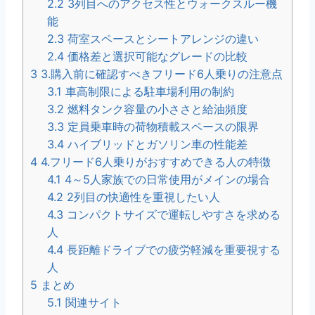
2.2
3列目へのアクセス性とウォークスルー機
能
2.3
荷室スペースとシートアレンジの違い
2.4
価格差と選択可能なグレードの比較
3
3.購入前に確認すべきフリード6人乗りの注意点
3.1
車高制限による駐車場利用の制約
3.2
燃料タンク容量の小ささと給油頻度
3.3
定員乗車時の荷物積載スペースの限界
3.4
ハイブリッドとガソリン車の性能差
4
4.フリード6人乗りがおすすめできる人の特徴
4.1
4～5人家族での日常使用がメインの場合
4.2
2列目の快適性を重視したい人
4.3
コンパクトサイズで運転しやすさを求める
人
4.4
長距離ドライブでの疲労軽減を重要視する
人
5
まとめ
5.1
関連サイト