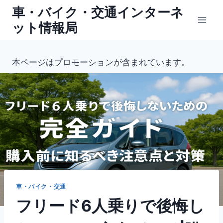
内
車・バイク・交通インターネ
容
ット情報局
を
ス
キ
本ページはプロモーションが含まれています。
ッ
プ
車・バイク・交通
フリード6人乗りで後悔し