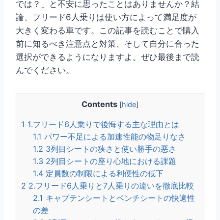
では？」と不安に思ったことはありませんか？結
論、フリード6人乗りは使い方によって満足度が
大きく変わる車です。この記事を読むことで購入
前に知るべき注意点と対策、そして自分に合った
選択ができるようになりますよ。ぜひ最後まで読
んでください。
Contents
[
hide
]
1
1.フリード6人乗りで後悔する主な理由とは
1.1
パワー不足による加速性能の物足りなさ
1.2
3列目シートの狭さと使い勝手の悪さ
1.3
2列目シートの座り心地における課題
1.4
定員数の制限による利便性の低下
2
2.フリード6人乗りと7人乗りの違いを徹底比較
2.1
キャプテンシートとベンチシートの快適性
の差