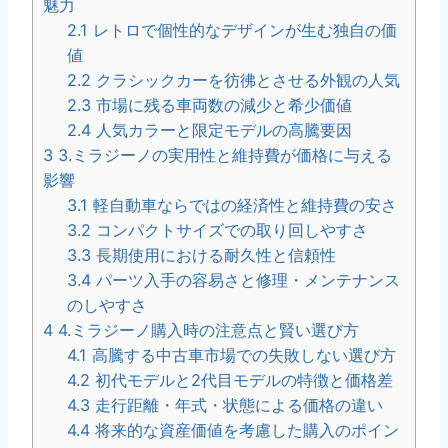
魅力
2.1
レトロで個性的なデザインが生む独自の価
値
2.2
クラシックカーを彷彿とさせる外観の人気
2.3
市場に残る車両数の減少と希少価値
2.4
人気カラーと限定モデルの高騰要因
3
3.ミラジーノの実用性と維持費が価格に与える
影響
3.1
軽自動車ならではの経済性と維持費の安さ
3.2
コンパクトサイズでの取り回しやすさ
3.3
長期使用における耐久性と信頼性
3.4
パーツ入手の容易さと修理・メンテナンス
のしやすさ
4
4.ミラジーノ購入時の注意点と賢い選び方
4.1
高騰する中古車市場での失敗しない選び方
4.2
初代モデルと2代目モデルの特徴と価格差
4.3
走行距離・年式・状態による価格の違い
4.4
将来的な資産価値を考慮した購入のポイン