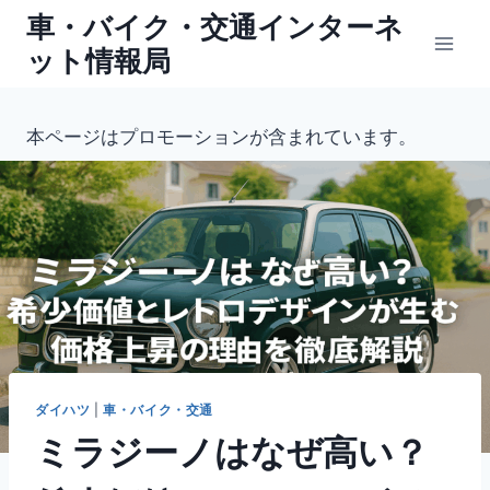
内
車・バイク・交通インターネ
容
ット情報局
を
ス
キ
本ページはプロモーションが含まれています。
ッ
プ
ダイハツ
|
車・バイク・交通
ミラジーノはなぜ高い？