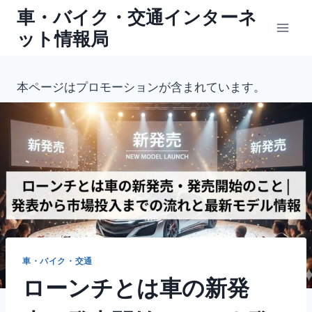
内
車・バイク・交通インターネ
容
ット情報局
を
ス
キ
本ページはプロモーションが含まれています。
ッ
プ
車・バイク・交通
ローンチとは車の新発