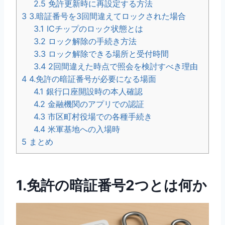
2.5
免許更新時に再設定する方法
3
3.暗証番号を3回間違えてロックされた場合
3.1
ICチップのロック状態とは
3.2
ロック解除の手続き方法
3.3
ロック解除できる場所と受付時間
3.4
2回間違えた時点で照会を検討すべき理由
4
4.免許の暗証番号が必要になる場面
4.1
銀行口座開設時の本人確認
4.2
金融機関のアプリでの認証
4.3
市区町村役場での各種手続き
4.4
米軍基地への入場時
5
まとめ
1.免許の暗証番号2つとは何か