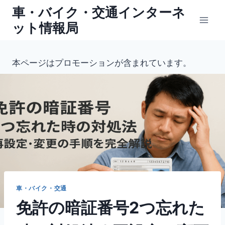
内
車・バイク・交通インターネ
容
ット情報局
を
ス
キ
本ページはプロモーションが含まれています。
ッ
プ
車・バイク・交通
免許の暗証番号2つ忘れた