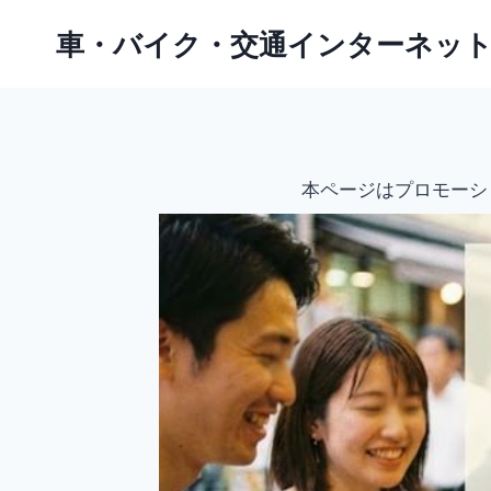
内
車・バイク・交通インターネッ
容
を
ス
キ
ッ
本ページはプロモーシ
プ