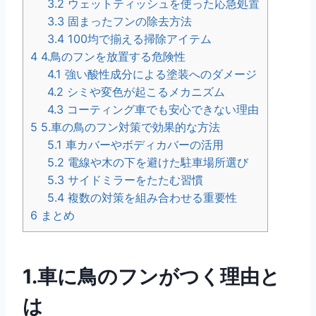
3.2
ウェットティッシュを使った応急処置
3.3
固まったフンの除去方法
3.4
100均で揃える掃除アイテム
4
4.鳥のフンを放置する危険性
4.1
強い酸性成分による塗装へのダメージ
4.2
シミや変色が起こるメカニズム
4.3
コーティング車でも安心できない理由
5
5.車の鳥のフン対策で効果的な方法
5.1
車カバーやボディカバーの活用
5.2
電線や木の下を避けた駐車場所選び
5.3
サイドミラーをたたむ習慣
5.4
複数の対策を組み合わせる重要性
6
まとめ
1.車に鳥のフンがつく理由と
は