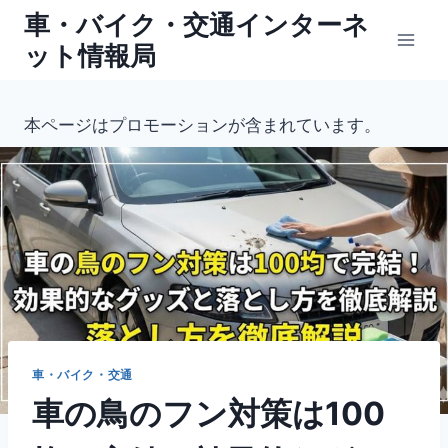
内
車・バイク・交通インターネ
容
ット情報局
を
ス
キ
本ページはプロモーションが含まれています。
ッ
プ
車・バイク・交通
車の鳥のフン対策は100