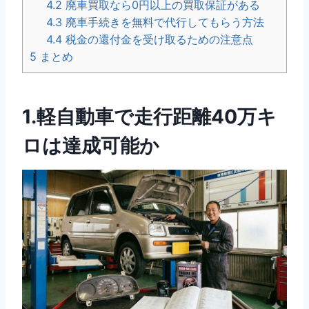
4.2
廃車買取なら0円以上の買取保証がある
4.3
廃車手続きを無料で代行してもらう方法
4.4
税金の還付金を受け取るための注意点
5
まとめ
1.軽自動車で走行距離40万キ
ロは達成可能か