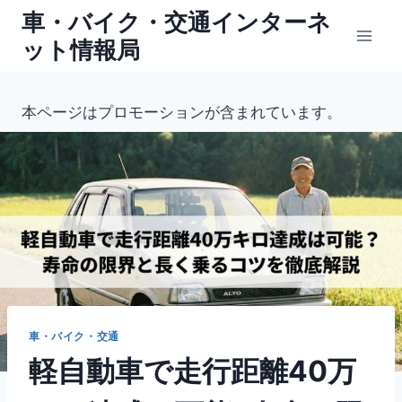
内
車・バイク・交通インターネ
容
ット情報局
を
ス
キ
本ページはプロモーションが含まれています。
ッ
プ
車・バイク・交通
軽自動車で走行距離40万