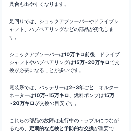
具合
も出やすくなります。
足回りでは、ショックアブソーバーやドライブシ
ャフト、ハブベアリングなどの部品が劣化しま
す。
ショックアブソーバーは
10万キロ前後
、ドライブ
シャフトやハブベアリングは
15万~20万キロ
で交
換が必要になることが多いです。
電装系では、バッテリーは
2~3年ごと
、オルター
ネーターは
10万~15万キロ
、燃料ポンプは
15万
~20万キロ
が交換の目安です。
これらの部品の故障は走行中のトラブルにつなが
るため、
定期的な点検と予防的な交換
が重要で