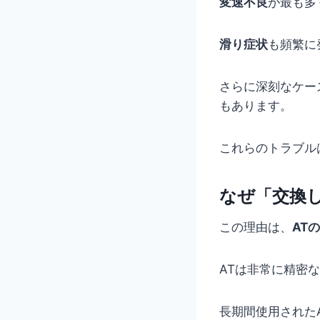
変速不良
が最も多
滑り症状
も頻繁に
さらに深刻なケー
もあります。
これらのトラブル
なぜ「交換
この理由は、
AT
ATは非常に精密
長期間使用されたA