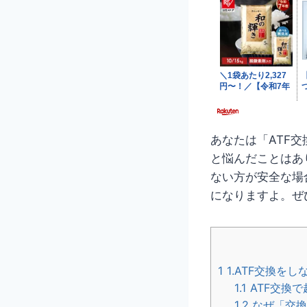
あなたは「ATF
と悩んだことはあ
ない方が安全な場
になりますよ。ぜ
1
1.ATF交換を
1.1
ATF交換
1.2
なぜ「交換