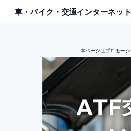
内
車・バイク・交通インターネッ
容
を
ス
キ
ッ
本ページはプロモーシ
プ