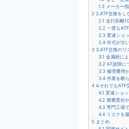
1.3
メーカー指
2
2.ATF交換を
2.1
走行距離1
2.2
一度もAT
2.3
変速ショッ
2.4
年式が古
3
3.ATF交換の
3.1
金属粉によ
3.2
AT故障に
3.3
修理費用
3.4
作業を断ら
4
4.それでもAT
4.1
変速ショッ
4.2
燃費悪化や
4.3
専門工場で
4.4
リスクを最
5
まとめ
5.1
関連サイ