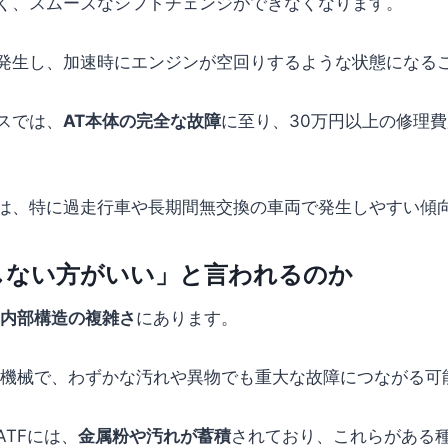
く、スムーズなシフトチェンジができなくなります。
発生し、加速時にエンジンが空回りするような状態になる
スでは、
AT本体の完全な故障
に至り、30万円以上の修理
は、特に過走行車や長期間無交換の車両で発生しやすい傾
しない方がいい」と言われるのか
の内部構造の複雑さ
にあります。
な機械で、わずかな汚れや異物でも重大な故障につながる可
TFには、
金属粉や汚れが蓄積
されており、これらがある