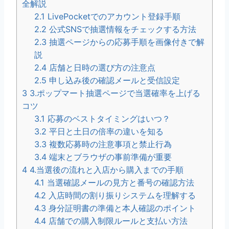
全解説
2.1
LivePocketでのアカウント登録手順
2.2
公式SNSで抽選情報をチェックする方法
2.3
抽選ページからの応募手順を画像付きで解
説
2.4
店舗と日時の選び方の注意点
2.5
申し込み後の確認メールと受信設定
3
3.ポップマート抽選ページで当選確率を上げる
コツ
3.1
応募のベストタイミングはいつ？
3.2
平日と土日の倍率の違いを知る
3.3
複数応募時の注意事項と禁止行為
3.4
端末とブラウザの事前準備が重要
4
4.当選後の流れと入店から購入までの手順
4.1
当選確認メールの見方と番号の確認方法
4.2
入店時間の割り振りシステムを理解する
4.3
身分証明書の準備と本人確認のポイント
4.4
店舗での購入制限ルールと支払い方法