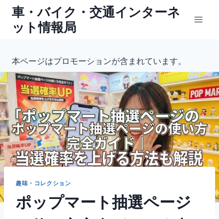
内
車・バイク・交通インターネ
容
ット情報局
を
ス
キ
本ページはプロモーションが含まれています。
ッ
プ
趣味・コレクション
ポップマート抽選ページ