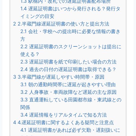
1.3
駅構内・改札での遅延証明書配布場所
1.4
遅延証明書はいつから発行される？発行タ
イミングの目安
2
2.半蔵門線遅延証明書の使い方と提出方法
2.1
会社・学校への提出時に必要な情報の書き
方
2.2
遅延証明書のスクリーンショットは提出に
使える？
2.3
遅延証明書を紙で印刷したい場合の方法
2.4
過去の日付の遅延証明書は取得できる？
3
3.半蔵門線が遅延しやすい時間帯・原因
3.1
朝の通勤時間帯に遅延が起きやすい理由
3.2
人身事故・車両故障など遅延の主な原因
3.3
直通運転している田園都市線・東武線との
関係
3.4
遅延情報をリアルタイムで知る方法
4
4.遅延証明書に関するよくある疑問と注意点
4.1
遅延証明書があれば必ず欠勤・遅刻扱いに