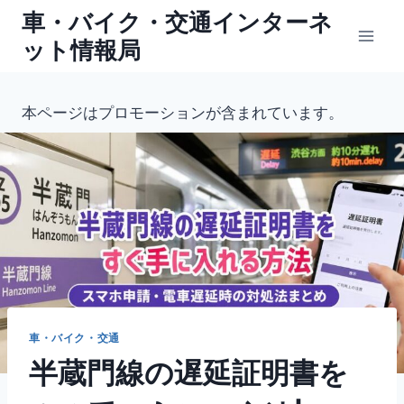
内
車・バイク・交通インターネ
容
ット情報局
を
ス
キ
本ページはプロモーションが含まれています。
ッ
プ
車・バイク・交通
半蔵門線の遅延証明書を